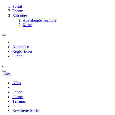
Portal
Forum
Kalender
Anstehende Termine
Karte
Anmelden
Registrieren
Suche
Alles
Alles
Seiten
Forum
Termine
Erweiterte Suche