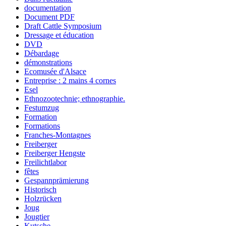
documentation
Document PDF
Draft Cattle Symposium
Dressage et éducation
DVD
Débardage
démonstrations
Ecomusée d'Alsace
Entreprise : 2 mains 4 cornes
Esel
Ethnozootechnie; ethnographie.
Festumzug
Formation
Formations
Franches-Montagnes
Freiberger
Freiberger Hengste
Freilichtlabor
fêtes
Gespannprämierung
Historisch
Holzrücken
Joug
Jougtier
Kutsche