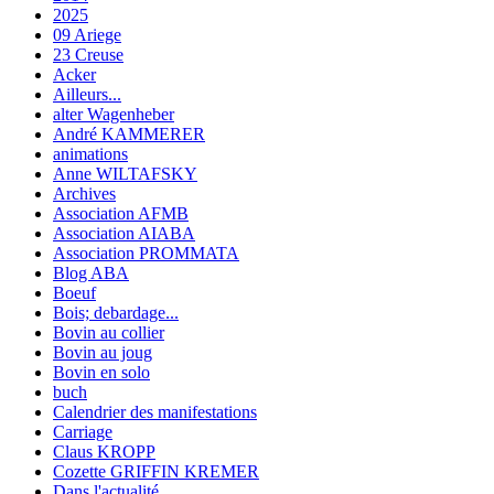
2025
09 Ariege
23 Creuse
Acker
Ailleurs...
alter Wagenheber
André KAMMERER
animations
Anne WILTAFSKY
Archives
Association AFMB
Association AIABA
Association PROMMATA
Blog ABA
Boeuf
Bois; debardage...
Bovin au collier
Bovin au joug
Bovin en solo
buch
Calendrier des manifestations
Carriage
Claus KROPP
Cozette GRIFFIN KREMER
Dans l'actualité