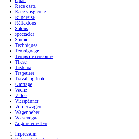
Quad
Race casta
Race vosgienne
Rundreise
Réflexions
Salons
spectacles
Säumen
Techniques
Temoignage
Temps de rencontre
These
Toskana
Tragetiere
Travail agricole
Umfrage
Vache
Video
Vierspänner
Vorderwagen
Wagenheber
Wiesenegge
Zugrindertreffen
Impressum