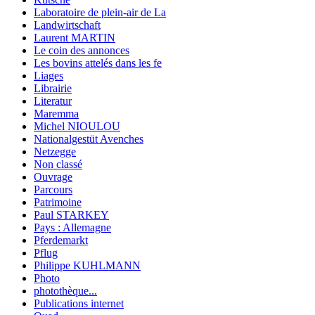
Laboratoire de plein-air de La
Landwirtschaft
Laurent MARTIN
Le coin des annonces
Les bovins attelés dans les fe
Liages
Librairie
Literatur
Maremma
Michel NIOULOU
Nationalgestüt Avenches
Netzegge
Non classé
Ouvrage
Parcours
Patrimoine
Paul STARKEY
Pays : Allemagne
Pferdemarkt
Pflug
Philippe KUHLMANN
Photo
photothèque...
Publications internet