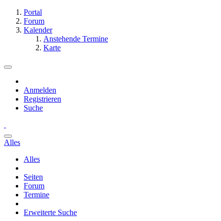
Portal
Forum
Kalender
Anstehende Termine
Karte
Anmelden
Registrieren
Suche
Alles
Alles
Seiten
Forum
Termine
Erweiterte Suche