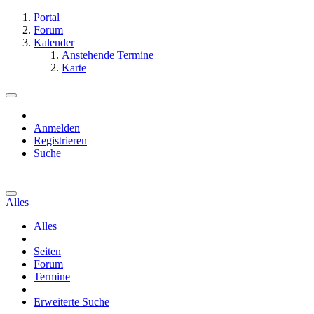
Portal
Forum
Kalender
Anstehende Termine
Karte
Anmelden
Registrieren
Suche
Alles
Alles
Seiten
Forum
Termine
Erweiterte Suche