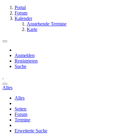
Portal
Forum
Kalender
Anstehende Termine
Karte
Anmelden
Registrieren
Suche
Alles
Alles
Seiten
Forum
Termine
Erweiterte Suche