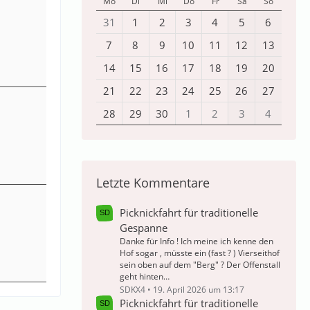
Mo
Di
Mi
Do
Fr
Sa
So
31
1
2
3
4
5
6
7
8
9
10
11
12
13
14
15
16
17
18
19
20
21
22
23
24
25
26
27
28
29
30
1
2
3
4
Letzte Kommentare
Picknickfahrt für traditionelle
Gespanne
Danke für Info ! Ich meine ich kenne den
Hof sogar , müsste ein (fast ? ) Vierseithof
sein oben auf dem "Berg" ? Der Offenstall
geht hinten…
SDKX4
19. April 2026 um 13:17
Picknickfahrt für traditionelle