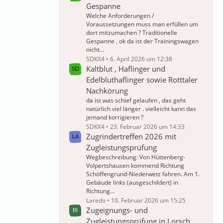
Gespanne
Welche Anforderungen /
Voraussetzungen muss man erfüllen um
dort mitzumachen ? Traditionelle
Gespanne , ok da ist der Trainingswagen
nicht…
SDKX4
6. April 2026 um 12:38
Kaltblut , Haflinger und
Edelbluthaflinger sowie Rotttaler
Nachkörung
da ist was schief gelaufen , das geht
natürlich viel länger . vielleicht kann das
jemand korrigieren ?
SDKX4
23. Februar 2026 um 14:33
Zugrindertreffen 2026 mit
Zugleistungsprüfung
Wegbeschreibung: Von Hüttenberg-
Volpertshausen kommend Richtung
Schöffengrund-Niederwetz fahren. Am 1.
Gebäude links (ausgeschildert) in
Richtung…
Laredo
10. Februar 2026 um 15:25
Zugeignungs- und
Zugleistungsprüfung in Lorsch