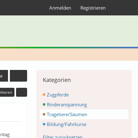
Anmelden
Registrieren
e
Kategorien
rkieren
Zugpferde
Rinderanspannung
Tragetiere/Säumen
Bildung/Fahrkurse
ntag
Filter zurücksetzen