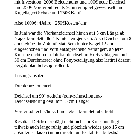
mit Investition: 200€ Beleuchtung und 100€ neue Deichsel
und 250€ Vorderrad rechts Schmiernippel gewechselt und
Kugellager+Schale und 750€ Kauf.
Also 1000€: 4Jahre= 250€Kosten/jahr
In Juni war die Vierkantdeichsel hinten auf 5 cm Länge ab
Nagel komplett alle 4 Kanten eingerissen. Also Deichsel um 8
cm Gekürzt in Zukunft statt 5cm hinter Nagel 12 cm
eingeschoben und vorn entsdprechend verlängert. ab jetzt
Kutsche nicht mehr fahrbar deichsel im Kreis schlagend auf
30 cm Durchmesser ohne Ponybeteiligung also lastfrei dezent
bergab plan befestigt rollend.
Lösungsansätze:
Drehkranz erneuert
Deichsel um 90° gedreht (ponyzahnschonung-
Deichselendring oval mit 15 cm Länge)
Vorderrad rechts/links Innenleben komplett überhohlt
Resultat: Deichsel schlägt nicht mehr im Kreis und liegt
teilweis auch lange ruhig und plötzlich wieder grob 15 cm
ab/aufzuschlagen (immer noch nur Testfahrten befestigt