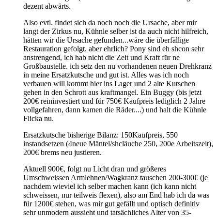
dezent abwärts.
Also evtl. findet sich da noch noch die Ursache, aber mir
langt der Zirkus nu, Kühnle selber ist da auch nicht hilfreich,
hätten wir die Ursache gefunden...wäre die überfällige
Restauration gefolgt, aber ehrlich? Pony sind eh shcon sehr
anstrengend, ich hab nicht die Zeit und Kraft für ne
Großbaustelle. ich setz den nu vorhandenen neuen Drehkranz
in meine Ersatzkutsche und gut ist. Alles was ich noch
verbauen will kommt hier ins Lager und 2 alte Kutschen
gehen in den Schrott aus kraftmangel. Ein Buggy (bis jetzt
200€ reininvestiert und für 750€ Kaufpreis lediglich 2 Jahre
vollgefahren, dann kamen die Räder....) und halt die Kühnle
Flicka nu.
Ersatzkutsche bisherige Bilanz: 150Kaufpreis, 550
instandsetzen (4neue Mäntel/shcläuche 250, 200e Arbeitszeit),
200€ brems neu justieren.
Aktuell 900€, folgt nu Licht dran und größeres
Umschweissen Armlehnen/Wagkranz tauschen 200-300€ (je
nachdem wieviel ich selber machen kann (ich kann nicht
schweissen, nur teilweis flexen), also am End hab ich da was
für 1200€ stehen, was mir gut gefällt und optisch definitiv
sehr unmodern aussieht und tatsächliches Alter von 35-