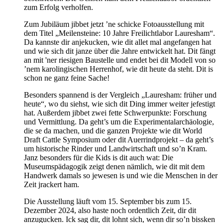
zum Erfolg verholfen.
Zum Jubiläum jibbet jetzt ’ne schicke Fotoausstellung mit
dem Titel „Meilensteine: 10 Jahre Freilichtlabor Lauresham“.
Da kannste dir anjekucken, wie dit allet mal angefangen hat
und wie sich dit janze über die Jahre entwickelt hat. Dit fängt
an mit 'ner riesigen Baustelle und endet bei dit Modell von so
’nem karolingischen Herrenhof, wie dit heute da steht. Dit is
schon ne ganz feine Sache!
Besonders spannend is der Vergleich „Lauresham: früher und
heute“, wo du siehst, wie sich dit Ding immer weiter jefestigt
hat. Außerdem jibbet zwei fette Schwerpunkte: Forschung
und Vermittlung. Da geht’s um die Experimentalarchäologie,
die se da machen, und die ganzen Projekte wie dit World
Draft Cattle Symposium oder dit Auerrindprojekt – da geht’s
um historische Rinder und Landwirtschaft und so’n Kram.
Janz besonders für die Kids is dit auch wat: Die
Museumspädagogik zeigt denen nämlich, wie dit mit dem
Handwerk damals so jewesen is und wie die Menschen in der
Zeit jrackert ham.
Die Ausstellung läuft vom 15. September bis zum 15.
Dezember 2024, also haste noch ordentlich Zeit, dir dit
anzugucken. Ick sag dir, dit lohnt sich, wenn dir so’n bissken