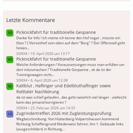
Letzte Kommentare
Picknickfahrt für traditionelle Gespanne
Danke für Info ! Ich meine ich kenne den Hof sogar , müsste ein
(fast ? ) Vierseithof sein oben auf dem "Berg" ? Der Offenstall geht
hinten…
SDKX4
19. April 2026 um 13:17
Picknickfahrt für traditionelle Gespanne
Welche Anforderungen / Voraussetzungen muss man erfüllen um
dort mitzumachen ? Traditionelle Gespanne , ok da ist der
Trainingswagen nicht…
SDKX4
6. April 2026 um 12:38
Kaltblut , Haflinger und Edelbluthaflinger sowie
Rotttaler Nachkörung
da ist was schief gelaufen , das geht natürlich viel länger . vielleicht
kann das jemand korrigieren ?
SDKX4
23. Februar 2026 um 14:33
Zugrindertreffen 2026 mit Zugleistungsprüfung
Wegbeschreibung: Von Hüttenberg-Volpertshausen kommend
Richtung Schöffengrund-Niederwetz fahren. Am 1. Gebäude links
(ausgeschildert) in Richtung…