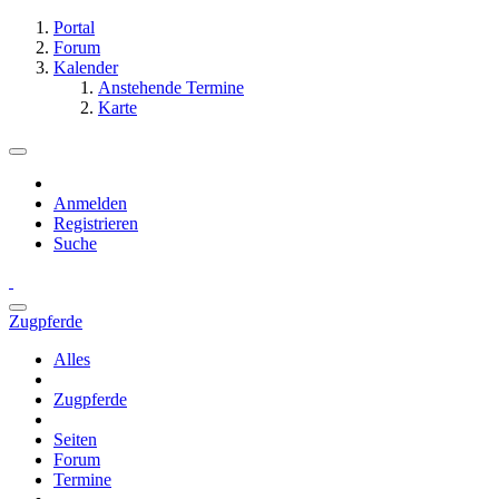
Portal
Forum
Kalender
Anstehende Termine
Karte
Anmelden
Registrieren
Suche
Zugpferde
Alles
Zugpferde
Seiten
Forum
Termine